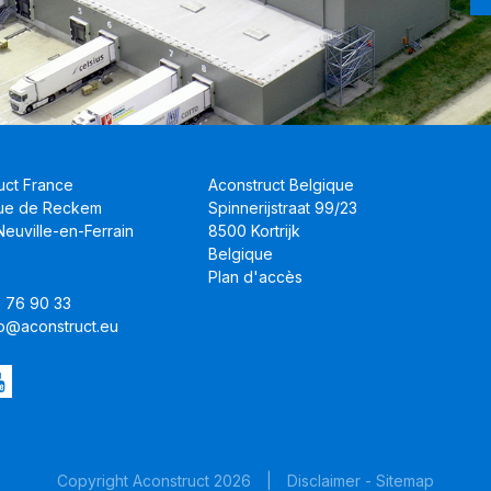
uct France
Aconstruct Belgique
Rue de Reckem
Spinnerijstraat 99/23
euville-en-Ferrain
8500 Kortrijk
Belgique
Plan d'accès
8 76 90 33
nfo@aconstruct.eu
Copyright Aconstruct 2026
|
Disclaimer
-
Sitemap