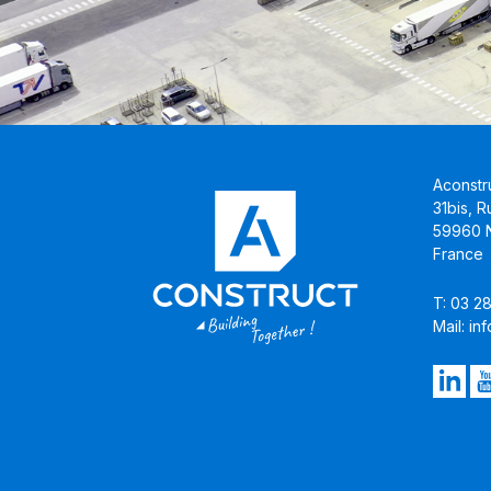
Aconstr
31bis, 
59960 N
France
T: 03 2
Mail: i