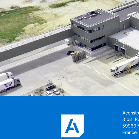
Aconstr
31bis, 
59960 N
France