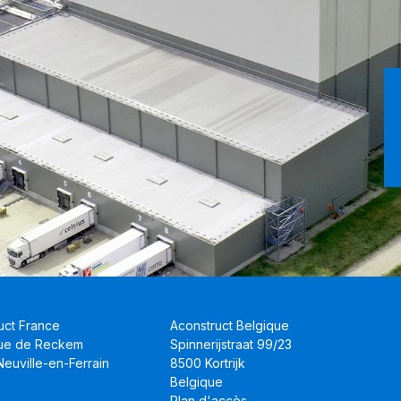
uct France
Aconstruct Belgique
Rue de Reckem
Spinnerijstraat 99/23
euville-en-Ferrain
8500 Kortrijk
Belgique
Plan d'accès