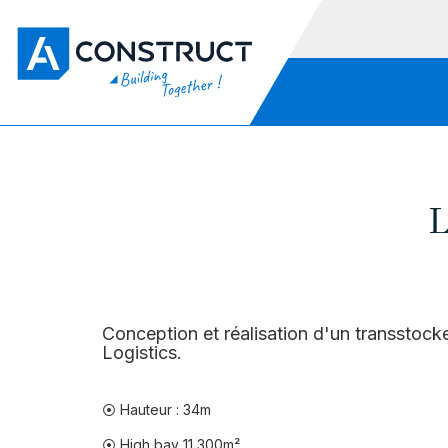
L
Conception et réalisation d'un transstock
Logistics.
⦿ Hauteur : 34m
⦿ High bay 11 300m²