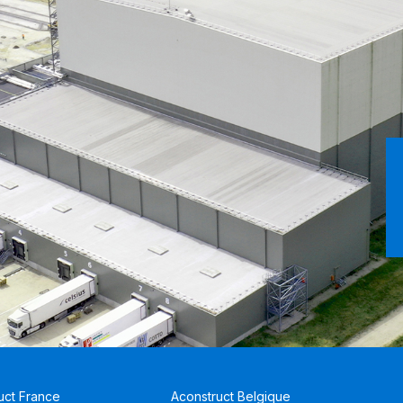
uct France
Aconstruct Belgique