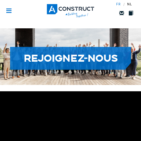
/
FR
NL
REJOIGNEZ-NOUS