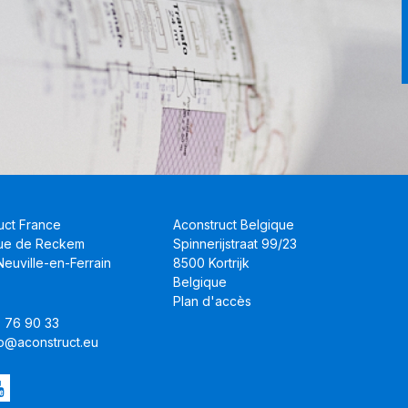
uct France
Aconstruct Belgique
Rue de Reckem
Spinnerijstraat 99/23
euville-en-Ferrain
8500 Kortrijk
Belgique
Plan d'accès
8 76 90 33
nfo@aconstruct.eu