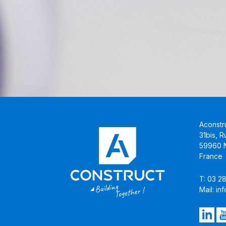
Aconstr
31bis, 
59960 N
France
T: 03 2
Mail: i