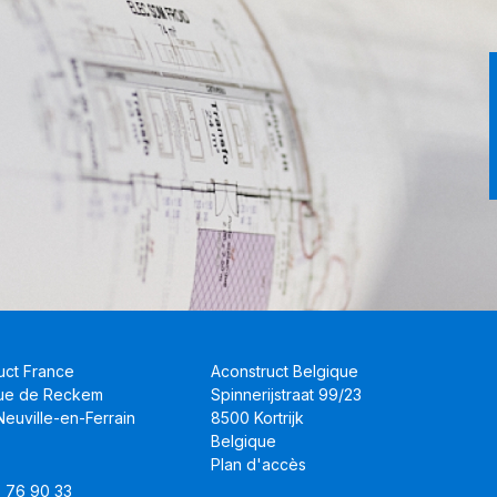
uct France
Aconstruct Belgique
Rue de Reckem
Spinnerijstraat 99/23
euville-en-Ferrain
8500 Kortrijk
Belgique
Plan d'accès
8 76 90 33