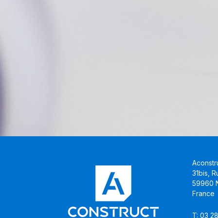
Aconstr
31bis, 
59960 N
France
T: 03 2