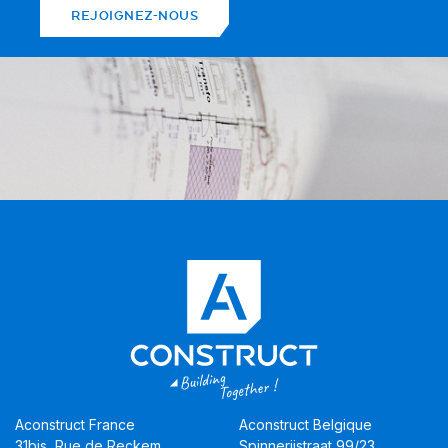
REJOIGNEZ-NOUS
Aconstruct France
Aconstruct Belgique
31bis, Rue de Reckem
Spinnerijstraat 99/23